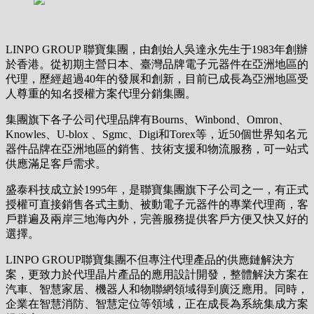
LINPO GROUP 聯寶集團，由創始人吳達永先生于1983年創辦
於香港。從初期主營日本、臺灣品牌電子元器件在亞洲地區的
代理，歷經超過40年的發展和創新，目前已成長為亞洲地區受
人尊重的知名授權方案代理分銷集團。
集團旗下各子公司代理品牌有Bourns、Winbond、Omron、
Knowles、U-blox 、Sgmc、Digi和Torex等，近50個世界知名元
器件品牌在亞洲地區的銷售、技術支援和物流服務，可一站式
供應滿足客戶需求。
盛泰科技成立於1995年，是聯寶集團旗下子公司之一，有正式
授權可直接銷售各式主動、被動電子元器件的專業代理商，客
戶群遍及兩岸三地海內外，完善服務提供客戶方便又快又好的
選擇。
LINPO GROUP聯寶集團不但專注代理產品的供應鏈解決方
案，更致力於代理晶片產品的應用設計開發，整體解決方案在
汽車、智慧家居、機器人和物聯網領域得到廣泛應用。同時，
企業在智慧消防、智慧定位等領域，正在成長為系統集成方案